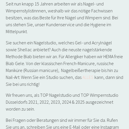
Seit nun knapp 15 Jahren arbeiten wir als Nagel- und
Wimpernstylistinnnen, weshalb wir das nötige Fachwissen
besitzen, was das Beste für Ihre Nägel und Wimpern sind. Bei
uns stehen Sie, unser Kundenservice und die Hygiene im
Mittelpunkt.
Sie suchen ein Nagelstudio, welches Gel- und Acrylnägel
sowie Shellac anbietet? Auch die neuste nagelstärkende
Methode Biab bieten wir an. Für Allergiker haben wir HEMA freie
Biab Gele. Von der klassischen French-Manicure, russische
Maniküre (Russian manicure), Nagelbeißertherapie bis hin zu
Nail-Art: Wenn Sie ein Studio suchen, das
ALLES
kann, dann sind
Sie bei uns richtig!
Wir freuen uns, als TOP Nagelstudio und TOP Wimpernstudio
Düsseldorfs 2021, 2022, 2023, 2024 & 2025 ausgezeichnet
worden zu sein.
Bei Fragen oder Beratungen sind wir immer für Sie da. Rufen
Sie uns an, schreiben Sie uns eine E-Mail oder eine Instagram