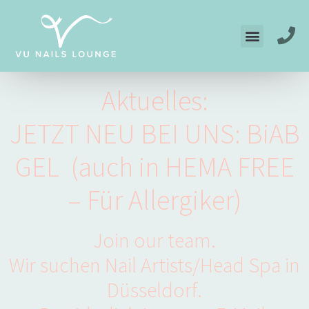
Aktuelles:
JETZT NEU BEI UNS: BiAB
GEL (auch in HEMA FREE
– Für Allergiker)
Join our team.
Wir suchen Nail Artists/Head Spa in
Düsseldorf.