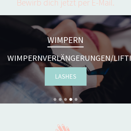
Bewirb dich jetzt per E-Mail.
AUGENBRAUEN
WIMPERN
PERFEKT GEFORMTE
WIMPERNVERLÄNGERUNGEN/LIFT
AUGENBRAUEN
LASHES
BROWS